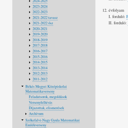
2024-2025
2023-2024
évfolyam
2022-2023
I. forduló:
2021-2022 tavasz
II. forduló:
2021-2022 ősz
2020-2021
2019-2020
2018-2019
2017-2018
2016-2017
2015-2016
2014-2015
2013-2014
2012-2013
2011-2012
Békés Megyei Középiskolai
Matematikaverseny
Feladatsorok, megoldások
Versenyfelhívás
Díjazottak, elismerések
Archívum
Szőkefalvi-Nagy Gyula Matematikai
Emlékverseny