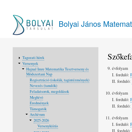
Felhasználói
fiók
Bolyai János Matemat
menüje
Szőkefa
Fő
Tagozati hírek
navigáció
Versenyek
évfolyam
Hajnal Imre Matematika Tesztverseny és
I. forduló:
Módszertani Nap
Regisztráció (iskolák, tagintézmények)
II. forduló:
Nevezés (tanulók)
Feladatsorok, megoldások
évfolyam
Meghívó
I. forduló:
Eredmények
II. forduló:
Támogatók
Archívum
évfolyam
2025-2026
I. forduló:
Versenykiírás
II. forduló: