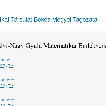
Ugrás
a
tartalomra
ikai Társulat Békés Megyei Tagozata
lvi-Nagy Gyula Matematikai Emlékverse
PDF
,
Word
PDF
,
Word
PDF
,
Word
PDF
,
Word
PDF
,
Word
PDF
,
Word