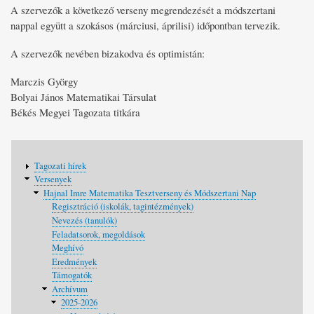
A szervezők a következő verseny megrendezését a módszertani
nappal együtt a szokásos (márciusi, áprilisi) időpontban tervezik.
A szervezők nevében bizakodva és optimistán:
Marczis György
Bolyai János Matematikai Társulat
Békés Megyei Tagozata titkára
Fő
Tagozati hírek
navigáció
Versenyek
Hajnal Imre Matematika Tesztverseny és Módszertani Nap
Regisztráció (iskolák, tagintézmények)
Nevezés (tanulók)
Feladatsorok, megoldások
Meghívó
Eredmények
Támogatók
Archívum
2025-2026