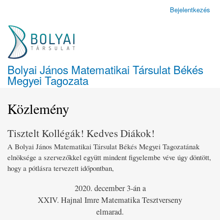
Ugrás
Bejelentkezés
Felhasználói
a
fiók
tartalomra
menüje
Bolyai János Matematikai Társulat Békés
Megyei Tagozata
Közlemény
Tisztelt Kollégák! Kedves Diákok!
A Bolyai János Matematikai Társulat Békés Megyei Tagozatának
elnöksége a szervezőkkel együtt mindent figyelembe véve úgy döntött,
hogy a pótlásra tervezett időpontban,
2020. december 3-án a
XXIV. Hajnal Imre Matematika Tesztverseny
elmarad.