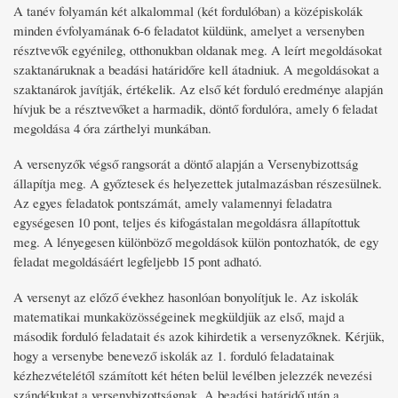
A tanév folyamán két alkalommal (két fordulóban) a középiskolák
minden évfolyamának 6-6 feladatot küldünk, amelyet a versenyben
résztvevők egyénileg, otthonukban oldanak meg. A leírt megoldásokat
szaktanáruknak a beadási határidőre kell átadniuk. A megoldásokat a
szaktanárok javítják, értékelik. Az első két forduló eredménye alapján
hívjuk be a résztvevőket a harmadik, döntő fordulóra, amely 6 feladat
megoldása 4 óra zárthelyi munkában.
A versenyzők végső rangsorát a döntő alapján a Versenybizottság
állapítja meg. A győztesek és helyezettek jutalmazásban részesülnek.
Az egyes feladatok pontszámát, amely valamennyi feladatra
egységesen 10 pont, teljes és kifogástalan megoldásra állapítottuk
meg. A lényegesen különböző megoldások külön pontozhatók, de egy
feladat megoldásáért legfeljebb 15 pont adható.
A versenyt az előző évekhez hasonlóan bonyolítjuk le. Az iskolák
matematikai munkaközösségeinek megküldjük az első, majd a
második forduló feladatait és azok kihirdetik a versenyzőknek. Kérjük,
hogy a versenybe benevező iskolák az 1. forduló feladatainak
kézhezvételétől számított két héten belül levélben jelezzék nevezési
szándékukat a versenybizottságnak. A beadási határidő után a