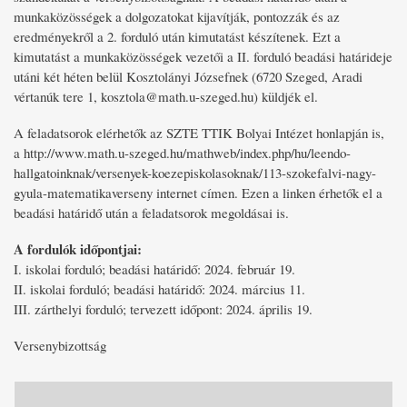
munkaközösségek a dolgozatokat kijavítják, pontozzák és az
eredményekről a 2. forduló után kimutatást készítenek. Ezt a
kimutatást a munkaközösségek vezetői a II. forduló beadási határideje
utáni két héten belül Kosztolányi Józsefnek (6720 Szeged, Aradi
vértanúk tere 1, kosztola@math.u-szeged.hu) küldjék el.
A feladatsorok elérhetők az SZTE TTIK Bolyai Intézet honlapján is,
a http://www.math.u-szeged.hu/mathweb/index.php/hu/leendo-
hallgatoinknak/versenyek-koezepiskolasoknak/113-szokefalvi-nagy-
gyula-matematikaverseny internet címen. Ezen a linken érhetők el a
beadási határidő után a feladatsorok megoldásai is.
A fordulók időpontjai:
I. iskolai forduló; beadási határidő: 2024. február 19.
II. iskolai forduló; beadási határidő: 2024. március 11.
III. zárthelyi forduló; tervezett időpont: 2024. április 19.
Versenybizottság
Fő