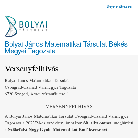
Ugrás
Bejelentkezés
Felhasználói
a
fiók
tartalomra
menüje
Bolyai János Matematikai Társulat Békés
Megyei Tagozata
Versenyfelhívás
Bolyai János Matematikai Társulat
Csongrád-Csanád Vármegyei Tagozata
6720 Szeged, Aradi vértanúk tere 1.
VERSENYFELHÍVÁS
A Bolyai János Matematikai Társulat Csongrád-Csanád Vármegyei
60. alkalommal
Tagozata a 2023/24-es tanévben, immáron
meghirdeti
Szőkefalvi Nagy Gyula Matematikai Emlékversenyt
a
.