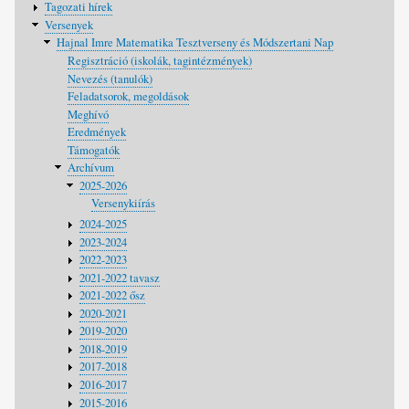
Tagozati hírek
navigáció
Versenyek
Hajnal Imre Matematika Tesztverseny és Módszertani Nap
Regisztráció (iskolák, tagintézmények)
Nevezés (tanulók)
Feladatsorok, megoldások
Meghívó
Eredmények
Támogatók
Archívum
2025-2026
Versenykiírás
2024-2025
2023-2024
2022-2023
2021-2022 tavasz
2021-2022 ősz
2020-2021
2019-2020
2018-2019
2017-2018
2016-2017
2015-2016