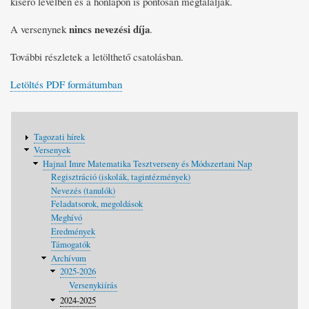
kísérő levélben és a honlapon is pontosan megtalálják.
nincs nevezési díja
A versenynek
.
További részletek a letölthető csatolásban.
Letöltés PDF formátumban
Fő
Tagozati hírek
navigáció
Versenyek
Hajnal Imre Matematika Tesztverseny és Módszertani Nap
Regisztráció (iskolák, tagintézmények)
Nevezés (tanulók)
Feladatsorok, megoldások
Meghívó
Eredmények
Támogatók
Archívum
2025-2026
Versenykiírás
2024-2025