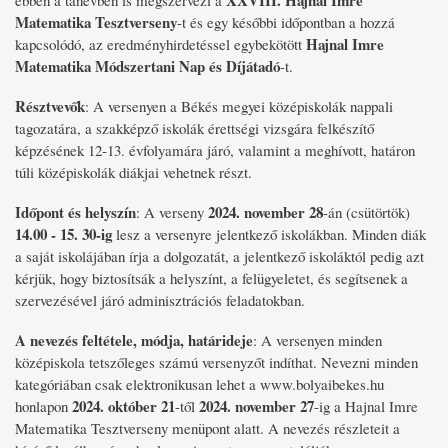
XXVIII. Hajnal Imre
ebben a tanévben is megszervezi a
Matematika Tesztverseny
-t és egy későbbi időpontban a hozzá
Hajnal Imre
kapcsolódó, az eredményhirdetéssel egybekötött
Matematika Módszertani Nap és Díjátadó
-t.
Résztvevők
: A versenyen a Békés megyei középiskolák nappali
tagozatára, a szakképző iskolák érettségi vizsgára felkészítő
képzésének 12-13. évfolyamára járó, valamint a meghívott, határon
túli középiskolák diákjai vehetnek részt.
Időpont és helyszín
2024. november 28
: A verseny
-án (csütörtök)
14.00 - 15. 30-ig
lesz a versenyre jelentkező iskolákban. Minden diák
a saját iskolájában írja a dolgozatát, a jelentkező iskoláktól pedig azt
kérjük, hogy biztosítsák a helyszínt, a felügyeletet, és segítsenek a
szervezésével járó adminisztrációs feladatokban.
A nevezés feltétele, módja, határideje
: A versenyen minden
középiskola tetszőleges számú versenyzőt indíthat. Nevezni minden
kategóriában csak elektronikusan lehet a www.bolyaibekes.hu
2024. október 21
2024. november 27
honlapon
-től
-ig a Hajnal Imre
Matematika Tesztverseny menüpont alatt. A nevezés részleteit a