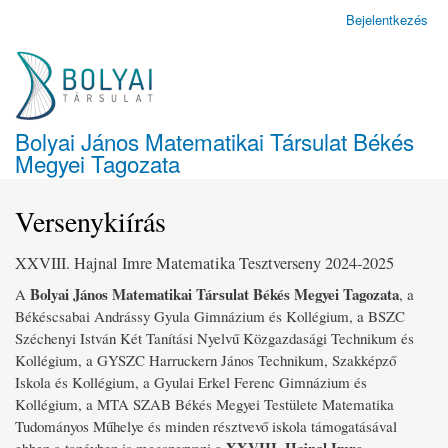
Ugrás
Bejelentkezés
Felhasználói
a
fiók
tartalomra
menüje
Bolyai János Matematikai Társulat Békés
Megyei Tagozata
Versenykiírás
XXVIII. Hajnal Imre Matematika Tesztverseny 2024-2025
Bolyai János Matematikai Társulat Békés Megyei Tagozata
A
, a
Békéscsabai Andrássy Gyula Gimnázium és Kollégium, a BSZC
Széchenyi István Két Tanítási Nyelvű Közgazdasági Technikum és
Kollégium, a GYSZC Harruckern János Technikum, Szakképző
Iskola és Kollégium, a Gyulai Erkel Ferenc Gimnázium és
Kollégium, a MTA SZAB Békés Megyei Testülete Matematika
Tudományos Műhelye és minden résztvevő iskola támogatásával