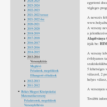
2024-2025
egyetemi doce
2023-2024
végleges prog
2022-2023
2021-2022 tavasz
A nevezés fel
2021-2022 ősz
www.bolyaibe
2020-2021
A verseny nev
2019-2020
a jelentkezés
2018-2019
Alapítványa
O
2017-2018
2016-2017
HI
írják be:
2015-2016
2014-2015
A verseny leb
2013-2014
évfolyamos t
Versenykiírás
szakiskolákba
Meghívó
5 lehetséges v
Feladatok, megoldások
válaszol, 2 p
Elhangzott előadások
helyes válasz
2012-2013
2011-2012
A versenyen s
Békés Megyei Középiskolai
Matematikaverseny
További infor
Feladatsorok, megoldások
Versenyfelhívás