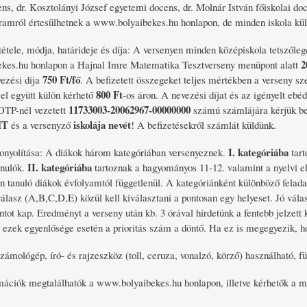
ns, dr. Kosztolányi József egyetemi docens, dr. Molnár István főiskolai doc
ramról értesülhetnek a www.bolyaibekes.hu honlapon, de minden iskola kül
tétele, módja, határideje és díja: A versenyen minden középiskola tetszőle
2
kes.hu honlapon a Hajnal Imre Matematika Tesztverseny menüpont alatt
750 Ft/fő
ezési díja
. A befizetett összegeket teljes mértékben a verseny sz
800 Ft
sel együtt külön kérhető
-os áron. A nevezési díjat és az igényelt ebé
11733003-20062967-00000000
TP-nél vezetett
számú számlájára kérjük bef
MT
iskolája nevét
és a versenyző
! A befizetésekről számlát küldünk.
I. kategóriába
onyolítása: A diákok három kategóriában versenyeznek.
tart
II. kategóriába
anulók.
tartoznak a hagyományos 11-12. valamint a nyelvi e
n tanuló diákok évfolyamtól függetlenül. A kategóriánként különböző feladat
álasz (A,B,C,D,E) közül kell kiválasztani a pontosan egy helyeset. Jó válas
ontot kap. Eredményt a verseny után kb. 3 órával hirdetünk a fentebb jelzet
, ezek egyenlősége esetén a prioritás szám a döntő. Ha ez is megegyezik, ho
zámológép, író- és rajzeszköz (toll, ceruza, vonalzó, körző) használható, 
mációk megtalálhatók a www.bolyaibekes.hu honlapon, illetve kérhetők a 