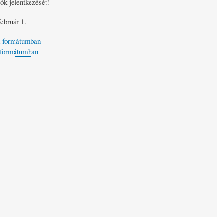
lók jelentkezését!
ebruár 1.
d formátumban
 formátumban