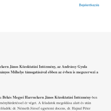
Bejelentkezés
ckern János Közoktatási Intézmény, az Andrássy Gyula
yos Műhelye támogatásával ebben az évben is megszervezi a
Békés Megyei Harruckern János Közoktatási Intézmény
 a
-ben
ményhirdetéssel ér véget. A feladatok megoldása alatt és után
lőadók: dr. Németh József egyetemi docens, dr. Hajnal Péter