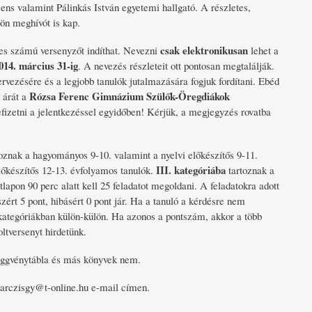
ens valamint Pálinkás István egyetemi hallgató. A részletes,
ön meghívót is kap.
csak elektronikusan
ges számú versenyzőt indíthat. Nevezni
lehet a
014. március 31-ig
. A nevezés részleteit ott pontosan megtalálják.
ervezésére és a legjobb tanulók jutalmazására fogjuk fordítani. Ebéd
Rózsa Ferenc Gimnázium Szülők-Öregdiákok
d árát a
izetni a jelentkezéssel egyidőben! Kérjük, a megjegyzés rovatba
oznak a hagyományos 9-10. valamint a nyelvi előkészítős 9-11.
III. kategóriába
lőkészítős 12-13. évfolyamos tanulók.
tartoznak a
lapon 90 perc alatt kell 25 feladatot megoldani. A feladatokra adott
zért 5 pont, hibásért 0 pont jár. Ha a tanuló a kérdésre nem
t kategóriákban külön-külön. Ha azonos a pontszám, akkor a több
ltversenyt hirdetünk.
függvénytábla és más könyvek nem.
marczisgy@t-online.hu e-mail címen.