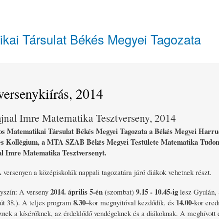
Ugrás
a
tartalomra
ikai Társulat Békés Megyei Tagozata
ersenykiírás, 2014
jnal Imre Matematika Tesztverseny, 2014
os Matematikai Társulat Békés Megyei Tagozata a Békés Megyei Harru
s Kollégium, a MTA SZAB Békés Megyei Testülete Matematika Tudomán
l Imre Matematika Tesztverseny
t.
 versenyen a középiskolák nappali tagozatára járó diákok vehetnek részt.
2014. április 5-én
9.15 - 10.45-ig
lyszín: A verseny
(szombat)
lesz Gyulán,
8.30
14.00
 út 38.). A teljes program
–kor megnyitóval kezdődik, és
-kor ered
znek a kísérőknek, az érdeklődő vendégeknek és a diákoknak. A meghívott e