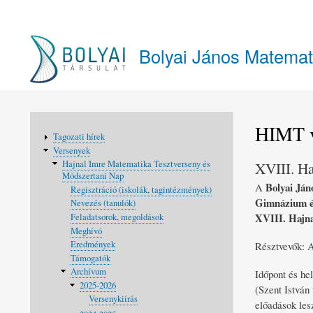
Felhasználói
fiók
Bolyai János Matemat
menüje
HIMT v
Fő
Tagozati hírek
navigáció
Versenyek
XVIII. Ha
Hajnal Imre Matematika Tesztverseny és
Módszertani Nap
Bolyai Ján
A
Regisztráció (iskolák, tagintézmények)
Gimnázium é
Nevezés (tanulók)
XVIII. Hajna
Feladatsorok, megoldások
Meghívó
Eredmények
Résztvevők: A
Támogatók
Archívum
Időpont és he
2025-2026
(Szent István
Versenykiírás
előadások les