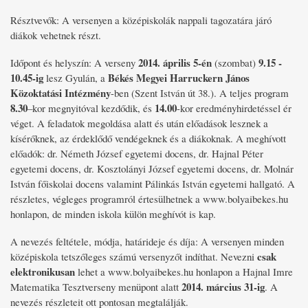
Résztvevők: A versenyen a középiskolák nappali tagozatára járó
diákok vehetnek részt.
2014. április 5-én
9.15 -
Időpont és helyszín: A verseny
(szombat)
10.45-ig
Békés Megyei Harruckern János
lesz Gyulán, a
Közoktatási Intézmény
-ben (Szent István út 38.). A teljes program
8.30
14.00
–kor megnyitóval kezdődik, és
-kor eredményhirdetéssel ér
véget. A feladatok megoldása alatt és után előadások lesznek a
kísérőknek, az érdeklődő vendégeknek és a diákoknak. A meghívott
előadók: dr. Németh József egyetemi docens, dr. Hajnal Péter
egyetemi docens, dr. Kosztolányi József egyetemi docens, dr. Molnár
István főiskolai docens valamint Pálinkás István egyetemi hallgató. A
részletes, végleges programról értesülhetnek a www.bolyaibekes.hu
honlapon, de minden iskola külön meghívót is kap.
A nevezés feltétele, módja, határideje és díja: A versenyen minden
csak
középiskola tetszőleges számú versenyzőt indíthat. Nevezni
elektronikusan
lehet a www.bolyaibekes.hu honlapon a Hajnal Imre
2014. március 31-ig
Matematika Tesztverseny menüpont alatt
. A
nevezés részleteit ott pontosan megtalálják.