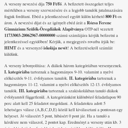
750 Ft/fő
A verseny nevezési díja
. A befizetett összegeket teljes
mértékben a verseny szervezésére és a legjobb tanulók jutalmazására
800 Ft
fogjuk fordítani. Ebéd a jelentkezéssel együtt külön kérhető
-os
Rózsa Ferenc
áron. A nevezési díjat és az igényelt ebéd árát a
Gimnázium Szülők-Öregdiákok Alapítványa
OTP-nél vezetett
11733003-20062967-00000000
számú számlájára kérjük befizetni a
jelentkezéssel egyidőben! Kérjük, a megjegyzés rovatba írják be:
HIMT
iskolája nevét
és a versenyző
! A befizetésekről számlát
küldünk.
A verseny lebonyolítása: A diákok három kategóriában versenyeznek.
I. kategóriába
tartoznak a hagyományos 9-10. valamint a nyelvi
II. kategóriába
előkészítős 9-11. évfolyamos tanulók.
tartoznak a
hagyományos 11-12. valamint a nyelvi előkészítős 12-13. évfolyamos
III. kategóriába
tanulók.
tartoznak a szakiskolákban tanuló diákok
évfolyamtól függetlenül. A kategóriánként különböző feladatlapon 90
perc alatt kell 25 feladatot megoldani. A feladatokra adott 5
lehetséges válasz (A,B,C,D,E) közül kell kiválasztani a pontosan egy
helyeset. Jó válaszért 5 pont, hibásért 0 pont jár. Ha a tanuló a
kérdésre nem válaszol, 2 pontot kap. Eredményt a verseny után kb. 3