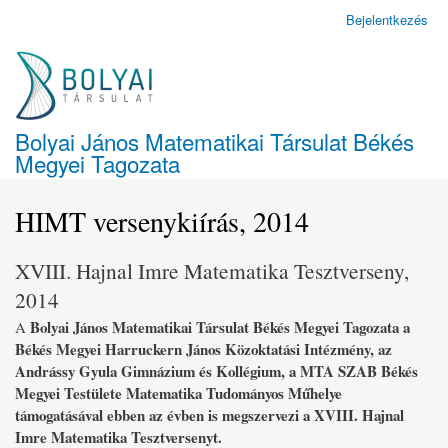
Ugrás
Bejelentkezés
Felhasználói
a
fiók
tartalomra
menüje
Bolyai János Matematikai Társulat Békés
Megyei Tagozata
HIMT versenykiírás, 2014
XVIII. Hajnal Imre Matematika Tesztverseny,
2014
Bolyai János Matematikai Társulat Békés Megyei Tagozata a
A
Békés Megyei Harruckern János Közoktatási Intézmény, az
Andrássy Gyula Gimnázium és Kollégium, a MTA SZAB Békés
Megyei Testülete Matematika Tudományos Műhelye
támogatásával ebben az évben is megszervezi a
XVIII. Hajnal
Imre Matematika Tesztverseny
t.