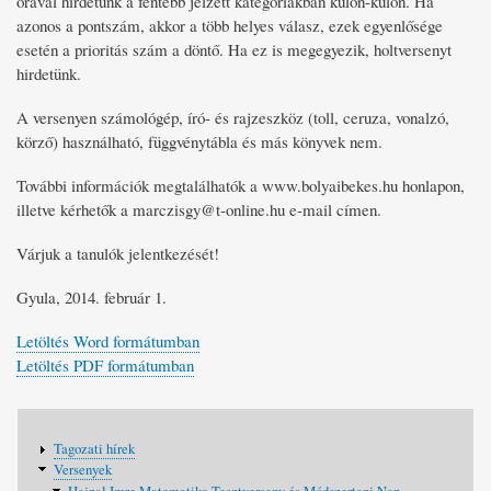
órával hirdetünk a fentebb jelzett kategóriákban külön-külön. Ha
azonos a pontszám, akkor a több helyes válasz, ezek egyenlősége
esetén a prioritás szám a döntő. Ha ez is megegyezik, holtversenyt
hirdetünk.
A versenyen számológép, író- és rajzeszköz (toll, ceruza, vonalzó,
körző) használható, függvénytábla és más könyvek nem.
További információk megtalálhatók a www.bolyaibekes.hu honlapon,
illetve kérhetők a marczisgy@t-online.hu e-mail címen.
Várjuk a tanulók jelentkezését!
Gyula, 2014. február 1.
Letöltés Word formátumban
Letöltés PDF formátumban
Fő
Tagozati hírek
navigáció
Versenyek