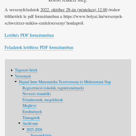
A versenyfeladatok
2022. október 28-án (pénteken) 12.00
órakor
tölthetőek le pdf formátumban a https://www.bolyai.hu/versenyek-
schweitzer-miklos-emlekverseny/ honlapról.
Letöltés PDF formátumban
Feladatok letöltése PDF formátumban
Fő
Tagozati hírek
navigáció
Versenyek
Hajnal Imre Matematika Tesztverseny és Módszertani Nap
Regisztráció (iskolák, tagintézmények)
Nevezés (tanulók)
Feladatsorok, megoldások
Meghívó
Eredmények
Támogatók
Archívum
2025-2026
Versenykiírás